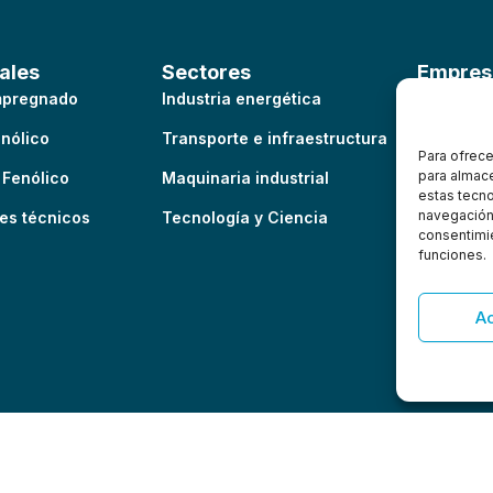
ales
Sectores
Empres
Impregnado
Industria energética
Nosotros
enólico
Transporte e infraestructura
Historia
Para ofrece
para almace
 Fenólico
Maquinaria industrial
Política 
estas tecn
navegación o
es técnicos
Tecnología y Ciencia
consentimie
funciones.
A
so Legal
Política de privacidad
Política de cookies