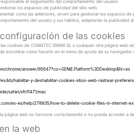
l responsable el seguimiento del comportamiento del usuario.
gestionar los espacios de publicidad del sitio web.
ental: como las anteriores, sirven para gestionar los espacios de p
mportamiento del usuario y sus hábitos, adaptando la publicidad al p
configuración de las cookies
ar las cookies de COMATEC ISMAR SL o cualquier otra página web ut
uede encontrar cómo hacerlo en el menú de ayuda de su navegador 
:
e.com/chrome/answer/95647?co=GENIE.Platform%3DDesktop&hl=es
g/es/kb/habilitar-y-deshabilitar-cookies-sitios-web-rastrear-preferen
ide/safari/sfri11471/mac
ft.com/es-es/help/278835/how-to-delete-cookie-files-in-internet-ex
es la página web no funcione correctamente o no pueda acceder a d
 en la web