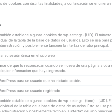
ipos de cookies con distintas finalidades, a continuación se enumera
n
mbién establece algunas cookies de wp-settings- [UID]. El número a
idual de la tabla de la base de datos de usuarios. Esto se usa para p
dministración y posiblemente también la interfaz del sitio principal.
car su sesión única en el sitio web
rse de que lo reconozcan cuando se mueva de una página a otra de
lquier información que haya ingresado.
rdPress para un usuario que ha iniciado sesión.
ordPress para un usuario registrado
mbién establece algunas cookies de wp-settings- {time} – [UID]. El 
ndividual de la tabla de la base de datos de usuarios. Esto se usa pa
e administración y posiblemente también la interfaz del sitio principal