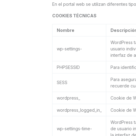
En el portal web se utilizan diferentes t
COOKIES TÉCNICAS
Nombre
Descripció
WordPress ta
wp-settings-
usuario indiv
interfaz de a
PHPSESSID
Para identifi
Para asegura
SESS
recuerde cua
wordpress_
Cookie de Wo
wordpress_logged_in_
Cookie de W
WordPress ta
wp-settings-time-
de usuario i
la interfaz d