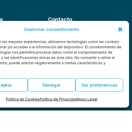
a
Contacto
Gestionar consentimiento
93 772 86 30
info@comatec.es
r las mejores experiencias, utilizamos tecnologías como las cookies
Pasaje Castellví de Rosanes, 7
nar y/o acceder a la información del dispositivo. El consentimiento de
de Calidad
ologías nos permitirá procesar datos como el comportamiento de
Pol. Ind. La Pedrosa
 las identificaciones únicas en este sitio. No consentir o retirar el
08783 Masquefa,
nto, puede afectar negativamente a ciertas características y
Barcelona, España
ceptar
Denegar
Ver preferencias
Política de Cookies
Política de Privacidad
Aviso Legal