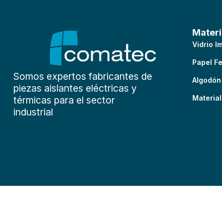
Materi
Vidrio 
Papel F
Somos expertos fabricantes de
Algodón
piezas aislantes eléctricas y
Material
térmicas para el sector
industrial
©2026 Comatec Ismar S.L. Todos los derechos reservados.
Avi